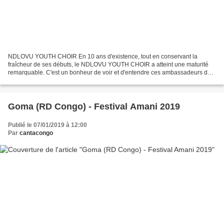
NDLOVU YOUTH CHOIR En 10 ans d'existence, tout en conservant la
fraîcheur de ses débuts, le NDLOVU YOUTH CHOIR a atteint une maturité
remarquable. C'est un bonheur de voir et d'entendre ces ambassadeurs de
la culture sud-africaine... Ils interprètent...
Goma (RD Congo) - Festival Amani 2019
Publié le 07/01/2019 à 12:00
Par
cantacongo