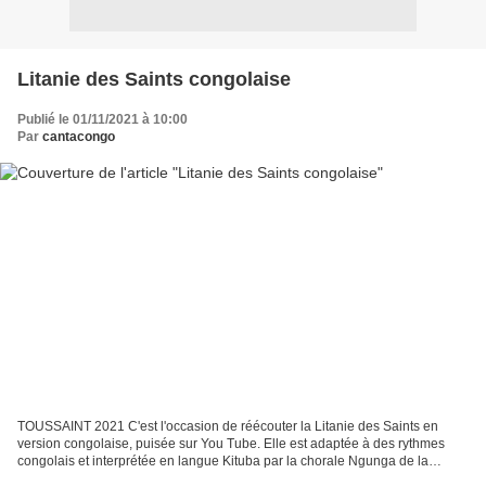
Litanie des Saints congolaise
Publié le 01/11/2021 à 10:00
Par
cantacongo
TOUSSAINT 2021 C'est l'occasion de réécouter la Litanie des Saints en
version congolaise, puisée sur You Tube. Elle est adaptée à des rythmes
congolais et interprétée en langue Kituba par la chorale Ngunga de la
paroisse St Jean-Marie Vianney du Congo-Brazzaville....