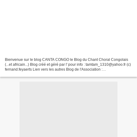
Bienvenue sur le blog CANTA CONGO le Blog du Chant Choral Congolais
(...et africain...) Blog créé et géré par l' pour info : tamtam_1310@yahoo.fr (c)
fernand.feyaerts Lien vers les autres Blog de l'Association :
http://congoblog.canalblog.com Editorial...