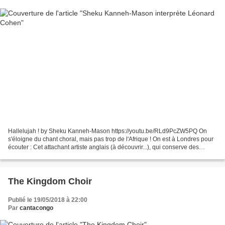
Hallelujah ! by Sheku Kanneh-Mason https://youtu.be/RLd9PcZW5PQ On
s'éloigne du chant choral, mais pas trop de l'Afrique ! On est à Londres pour
écouter : Cet attachant artiste anglais (à découvrir...), qui conserve des
allures de Petit Prince, qui a...
The Kingdom Choir
Publié le 19/05/2018 à 22:00
Par
cantacongo