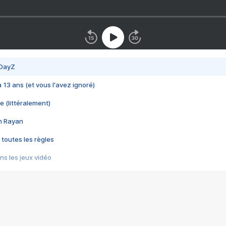
 DayZ
 a 13 ans (et vous l'avez ignoré)
e (littéralement)
im Rayan
 toutes les règles
s les jeux vidéo
us choquant de Rockstar ? - Le scandale BULLY
e plus moche de Steam
du RÊVE tourne au CAUCHEMAR