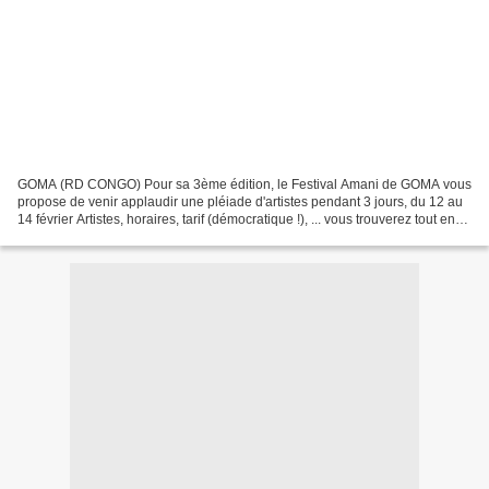
GOMA (RD CONGO) Pour sa 3ème édition, le Festival Amani de GOMA vous
propose de venir applaudir une pléiade d'artistes pendant 3 jours, du 12 au
14 février Artistes, horaires, tarif (démocratique !), ... vous trouverez tout en
cliquant sur : https://www.amanifestival.com/en/programme-amani-2015...